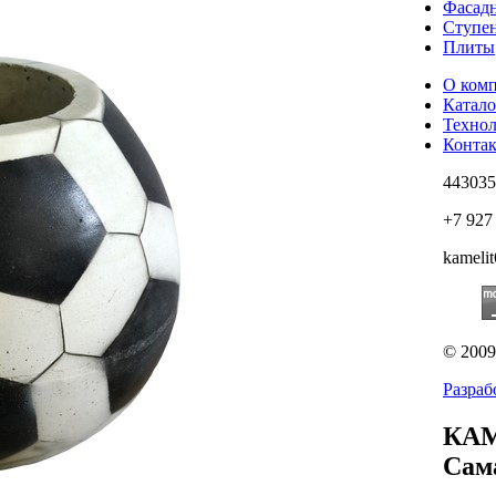
Фасадн
Ступе
Плиты
О ком
Катало
Техно
Конта
443035
+7 927
kameli
© 200
Разраб
КАМ
Сам