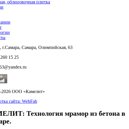
ая, облицовочная плитка
ни
пании
г
логии
кты
, г.Самара, Самара, Олимпийская, 63
 260 15 25
t63@yandex.ru
9-2026 ООО «Камелит»
отка сайта: WebFab
ЕЛИТ: Технология мрамор из бетона в
аре.