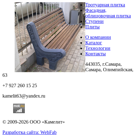
Тротуарная плитка
Фасадная,
облицовочная плитка
Ступени
Плиты
О компании
Каталог
Технологии
Контакты
443035, г.Самара,
Самара, Олимпийская,
63
+7 927 260 15 25
kamelit63@yandex.ru
© 2009-2026 ООО «Камелит»
Разработка сайта: WebFab