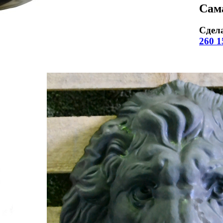
Сам
Сдел
260 1