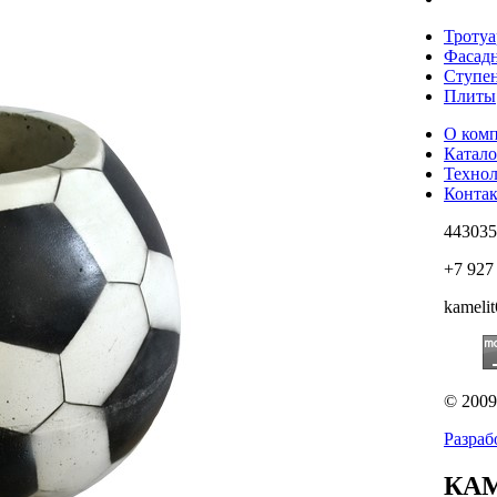
Тротуа
Фасадн
Ступе
Плиты
О ком
Катало
Техно
Конта
443035
+7 927
kameli
© 200
Разраб
КАМ