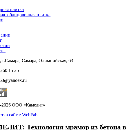
рная плитка
ая, облицовочная плитка
ни
пании
г
логии
кты
, г.Самара, Самара, Олимпийская, 63
 260 15 25
t63@yandex.ru
9-2026 ООО «Камелит»
отка сайта: WebFab
ЕЛИТ: Технология мрамор из бетона в