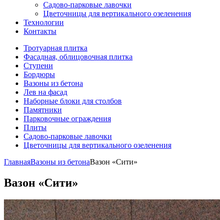
Садово-парковые лавочки
Цветочницы для вертикального озеленения
Технологии
Контакты
Тротуарная плитка
Фасадная, облицовочная плитка
Ступени
Бордюры
Вазоны из бетона
Лев на фасад
Наборные блоки для столбов
Памятники
Парковочные ограждения
Плиты
Садово-парковые лавочки
Цветочницы для вертикального озеленения
Главная
Вазоны из бетона
Вазон «Сити»
Вазон «Сити»