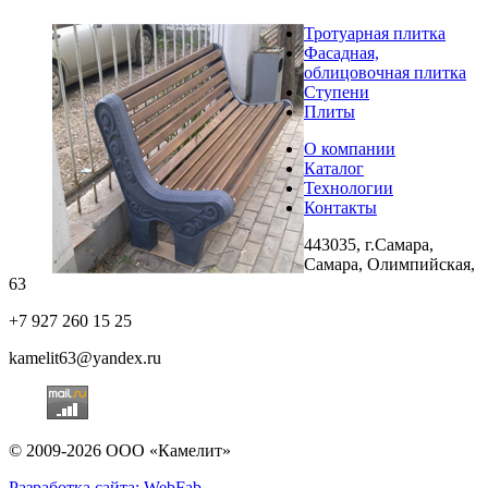
Тротуарная плитка
Фасадная,
облицовочная плитка
Ступени
Плиты
О компании
Каталог
Технологии
Контакты
443035, г.Самара,
Самара, Олимпийская,
63
+7 927 260 15 25
kamelit63@yandex.ru
© 2009-2026 ООО «Камелит»
Разработка сайта: WebFab