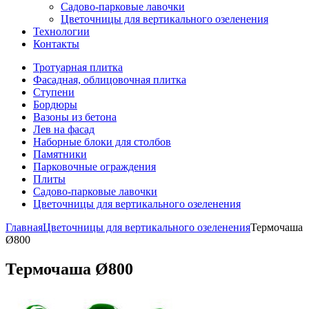
Садово-парковые лавочки
Цветочницы для вертикального озеленения
Технологии
Контакты
Тротуарная плитка
Фасадная, облицовочная плитка
Ступени
Бордюры
Вазоны из бетона
Лев на фасад
Наборные блоки для столбов
Памятники
Парковочные ограждения
Плиты
Садово-парковые лавочки
Цветочницы для вертикального озеленения
Главная
Цветочницы для вертикального озеленения
Термочаша
Ø800
Термочаша Ø800