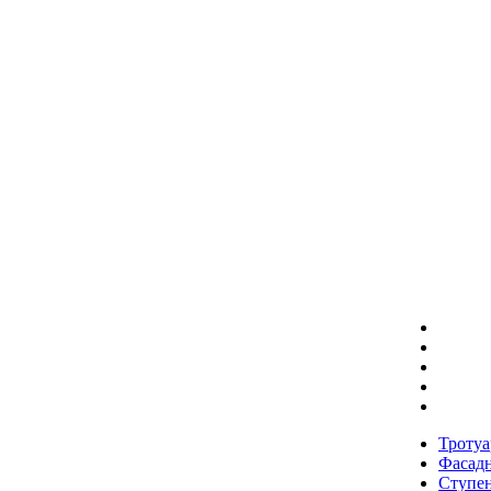
Тротуа
Фасадн
Ступе