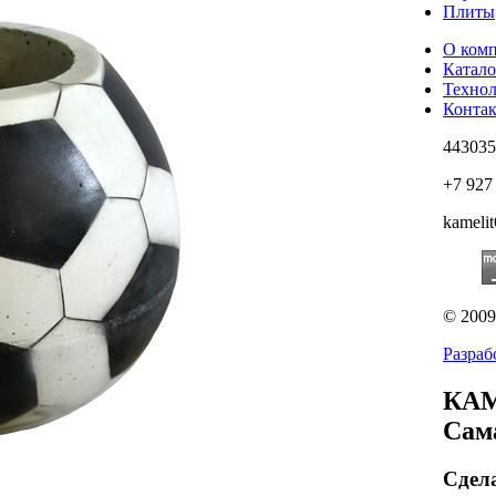
Плиты
О ком
Катало
Техно
Конта
443035
+7 927
kameli
© 200
Разраб
КАМ
Сам
Сдел