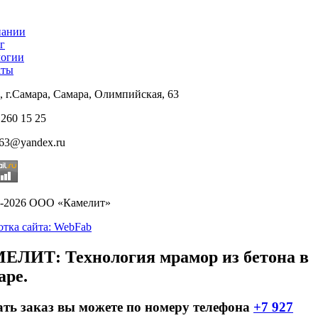
пании
г
логии
кты
, г.Самара, Самара, Олимпийская, 63
 260 15 25
t63@yandex.ru
9-2026 ООО «Камелит»
отка сайта: WebFab
ЕЛИТ: Технология мрамор из бетона в
аре.
ать заказ вы можете по номеру телефона
+7 927